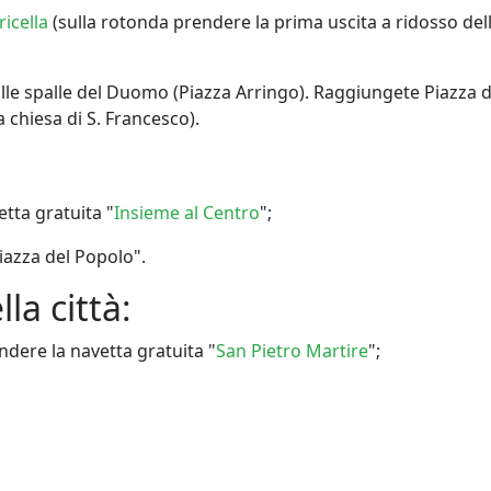
icella
(sulla rotonda prendere la prima uscita a ridosso del
alle spalle del Duomo (Piazza Arringo). Raggiungete Piazza d
la chiesa di S. Francesco).
etta gratuita "
Insieme al Centro
";
iazza del Popolo".
la città:
ndere la navetta gratuita "
San Pietro Martire
";